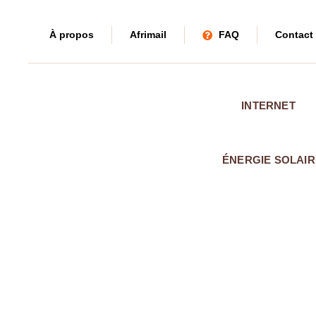
À propos
Afrimail
FAQ
Contact
INTERNET
INTERNET
RÉSIDENTI
ÉNERGIE SOLAIR
ACCÈS
PARTICULIERS
INTERNET
PARTAGÉ
ENTREPRISES
ACCÈS
INTERNET
DÉDIÉ