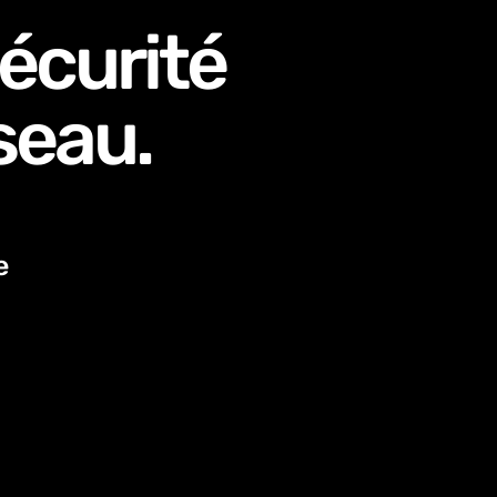
sécurité
seau.
e