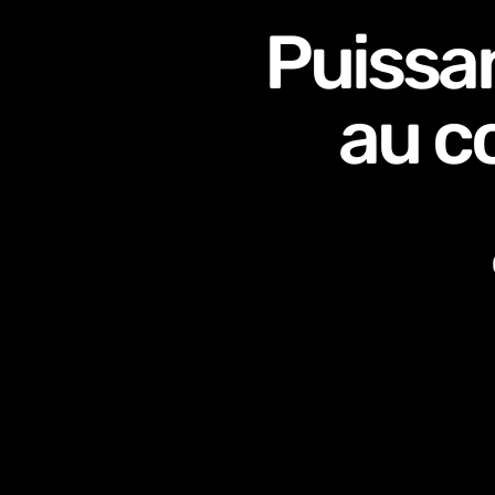
Puissan
au c